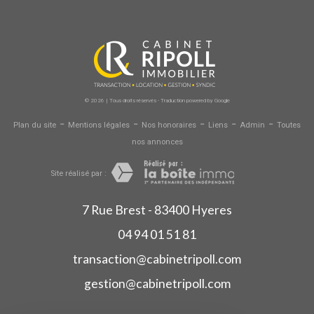
© 2026 | Tous droits réservés - Traduction powered by Google
-
-
-
-
-
Plan du site
Mentions légales
Nos honoraires
Liens
Admin
Toutes
nos annonces
Site réalisé par :
7 Rue Brest - 83400 Hyeres
04 94 01 51 81
transaction@cabinetripoll.com
gestion@cabinetripoll.com