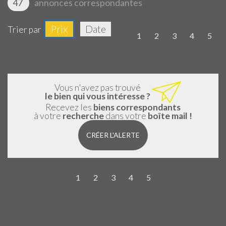
47
annonces correspondantes
Prix
Date
Trier par
1
2
3
4
5
Vous n'avez pas trouvé
le bien qui vous intéresse ?
Recevez les
biens correspondants
à votre
recherche
dans votre
boîte mail !
CRÉER L'ALERTE
1
2
3
4
5