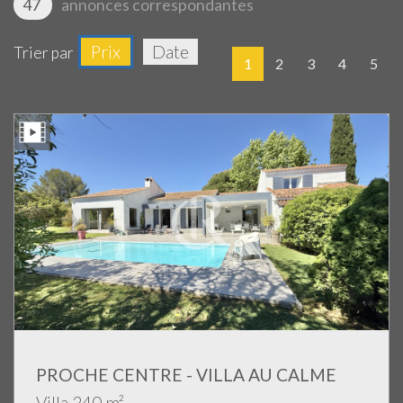
47
annonces correspondantes
Prix
Date
Trier par
1
2
3
4
5
PROCHE CENTRE - VILLA AU CALME
Villa 240 m²