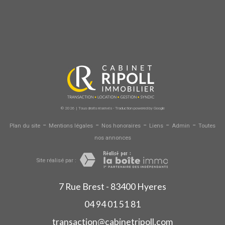
© 2026 | Tous droits réservés - Traduction powered by Google
-
-
-
-
-
Plan du site
Mentions légales
Nos honoraires
Liens
Admin
Toutes
nos annonces
Site réalisé par :
7 Rue Brest - 83400 Hyeres
04 94 01 51 81
transaction@cabinetripoll.com