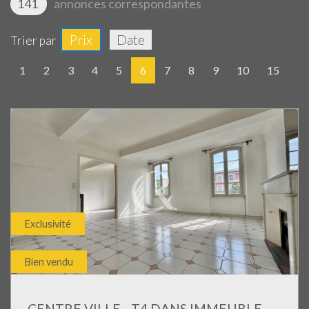
141
annonces correspondantes
Prix
Date
Trier par
1
2
3
4
5
6
7
8
9
10
15
Exclusivité
Bien vendu
CENTRE VILLE - T4 DANS IMMEUBLE