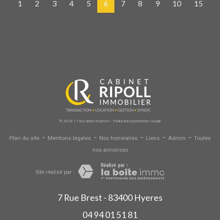
1
2
3
4
5
6
7
8
9
10
15
© 2026 | Tous droits réservés - Traduction powered by Google
-
-
-
-
-
Plan du site
Mentions légales
Nos honoraires
Liens
Admin
Toutes
nos annonces
Site réalisé par :
7 Rue Brest - 83400 Hyeres
04 94 01 51 81