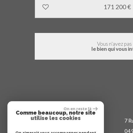
171 200
€
Vous n'avez pas
le bien qui vous i
On en reste là
Comme beaucoup, notre site
utilise les cookies
7 R
04 
On aimerait vous accompagner pendant