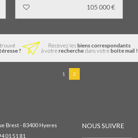
105 000
€
 trouvé
Recevez les
biens correspondants
ntéresse ?
à votre
recherche
dans votre
boîte mail !
1
2
NOUS SUIVRE
ue Brest - 83400 Hyeres
94 01 51 81