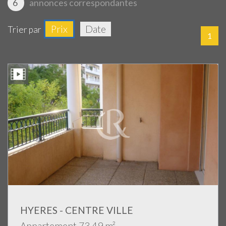
6
annonces correspondantes
Prix
Date
Trier par
1
HYERES - CENTRE VILLE
Appartement 73.49 m²