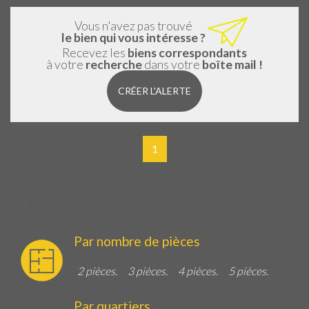
Vous n'avez pas trouvé
le bien qui vous intéresse ?
Recevez les
biens correspondants
à votre
recherche
dans votre
boîte mail !
CRÉER L'ALERTE
1
Affiner ou étendre votre recherche
Par nombre de pièces
2 pièces.
3 pièces.
4 pièces.
5 pièces.
Par quartiers