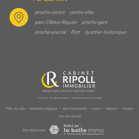
proche-centre
centre-ville
parc-Olbius-Riquier
proche-gare
proche-piscine
Port
quartier-historique
© 2026 | Tous droits réservés - Traduction powered by Google
-
-
-
-
-
Plan du site
Mentions légales
Nos honoraires
Liens
Admin
Toutes
nos annonces
Site réalisé par :