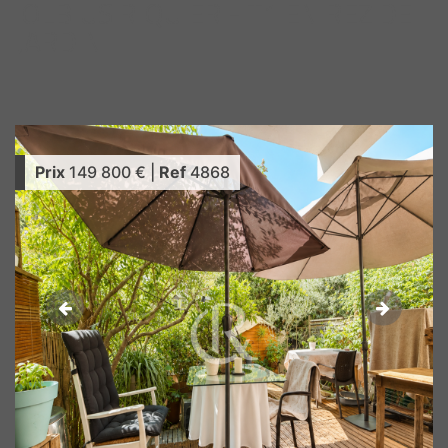
OLBIUS RIQUIER - T1 EN REZ DE
JARDIN
Prix
149 800
€
|
Ref
4868