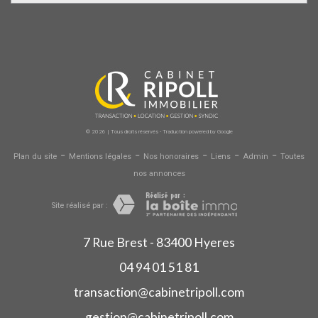
© 2026 | Tous droits réservés - Traduction powered by Google
-
-
-
-
-
Plan du site
Mentions légales
Nos honoraires
Liens
Admin
Toutes
nos annonces
Site réalisé par :
7 Rue Brest - 83400 Hyeres
04 94 01 51 81
transaction@cabinetripoll.com
gestion@cabinetripoll.com