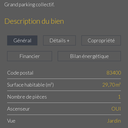
Grand parking collectif.
Description du bien
Général
Détails +
Copropriété
Financier
Bilan énergétique
Code postal
83400
Label
Value
Surface habitable (m²)
29,70 m²
Nombre de pièces
1
Ascenseur
OUI
Vue
Jardin