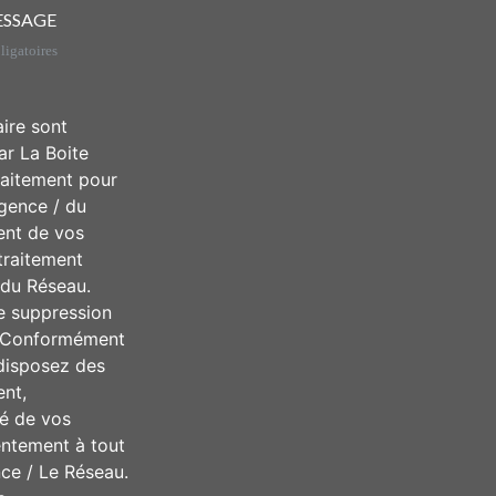
ESSAGE
igatoires
aire sont
ar La Boite
raitement pour
Agence / du
ent de vos
traitement
/ du Réseau.
e suppression
u. Conformément
 disposez des
ent,
té de vos
entement à tout
ce / Le Réseau.