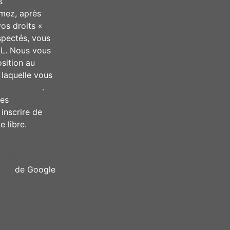
s
imez, après
vos droits «
spectés, vous
IL. Nous vous
osition au
 laquelle vous
tel.gouv.fr
.
ées
inscrire de
 libre.
Politiques de
tion
de Google