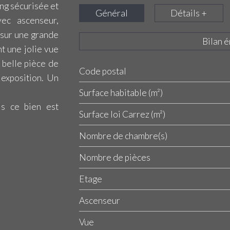
ing sécurisée et
Général
Détails +
ec ascenseur,
 sur une grande
Bilan 
t une jolie vue
 belle pièce de
Code postal
Label
Value
exposition. Un
Surface habitable (m²)
ls ce bien est
Surface loi Carrez (m²)
ues
Nombre de chambre(s)
Nombre de pièces
Etage
Ascenseur
Vue