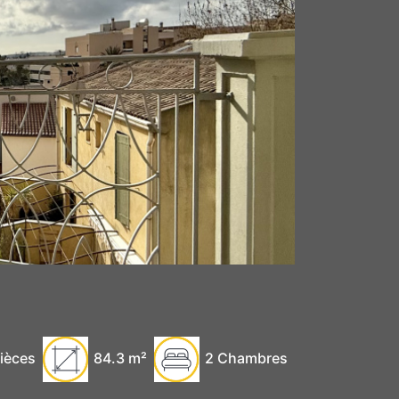
ièces
84.3
m²
2 Chambres