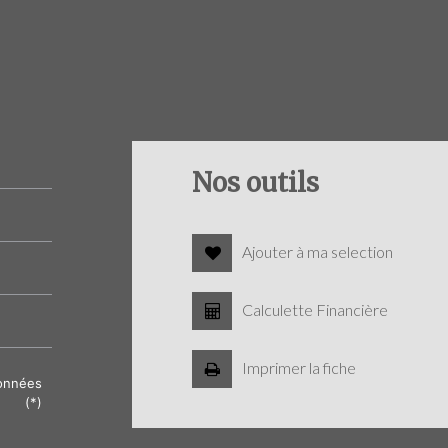
Nos outils
Ajouter à ma selection
Calculette Financière
Imprimer la fiche
données
(*)