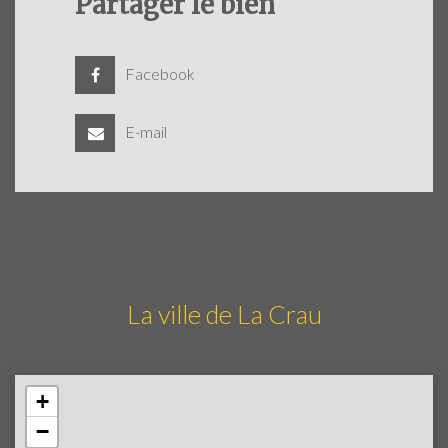
Partager le bien
Facebook
E-mail
La ville de La Crau
+
−