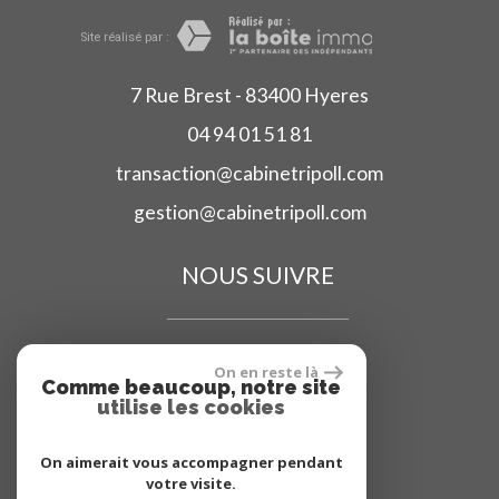
Site réalisé par :
7 Rue Brest - 83400 Hyeres
04 94 01 51 81
transaction@cabinetripoll.com
gestion@cabinetripoll.com
NOUS SUIVRE
On en reste là
Comme beaucoup, notre site
utilise les cookies
ADHÉRENT
On aimerait vous accompagner pendant
votre visite.