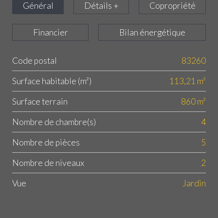
Général
Détails +
Copropriété
Financier
Bilan énergétique
Code postal
83260
Label
Value
Surface habitable (m²)
113,21 m²
surface terrain
860 m²
Nombre de chambre(s)
4
Nombre de pièces
5
Nombre de niveaux
2
Vue
Jardin