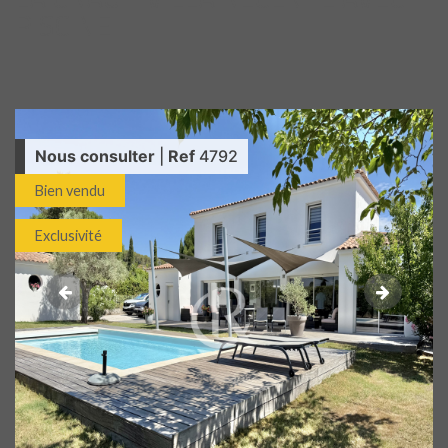
PISCINE
Nous consulter
|
Ref
4792
Bien vendu
Exclusivité