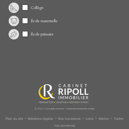
Collège
École maternelle
École primaire
© 2026 | Tous droits réservés - Traduction powered by Google
-
-
-
-
-
Plan du site
Mentions légales
Nos honoraires
Liens
Admin
Toutes
nos annonces