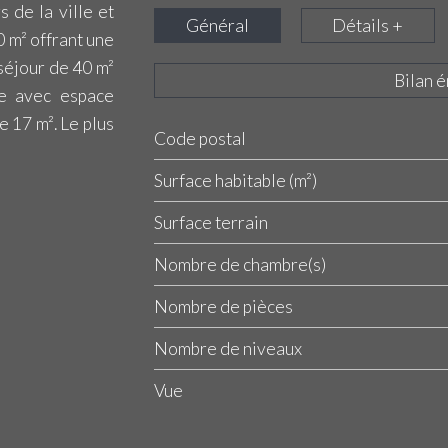
 de la ville et
Général
Détails +
0 m² offrant une
 séjour de 40 m²
Bilan 
ne avec espace
 17 m². Le plus
Code postal
Label
Value
Surface habitable (m²)
surface terrain
Nombre de chambre(s)
Nombre de pièces
Nombre de niveaux
Vue