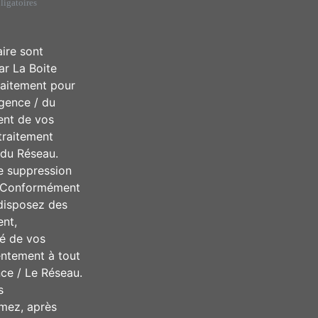
igatoires
aire sont
ar La Boite
raitement pour
Agence / du
ent de vos
traitement
/ du Réseau.
e suppression
u. Conformément
 disposez des
ent,
té de vos
entement à tout
ce / Le Réseau.
s
imez, après