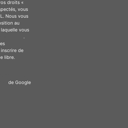
vos droits «
spectés, vous
IL. Nous vous
osition au
 laquelle vous
tel.gouv.fr
.
ées
inscrire de
 libre.
Politiques de
tion
de Google