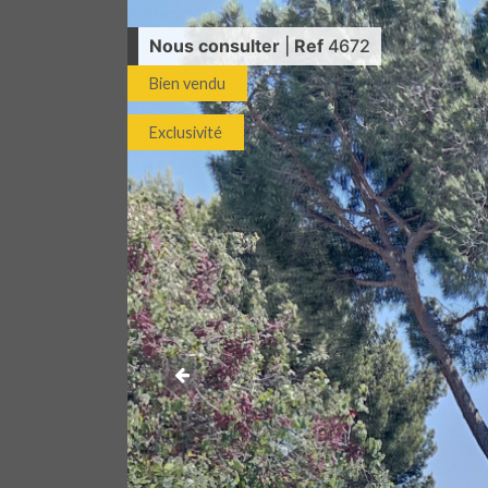
Nous consulter
|
Ref
4672
Bien vendu
Exclusivité