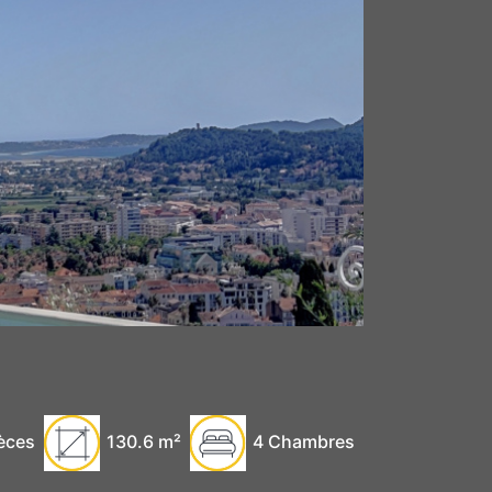
èces
130.6
m²
4 Chambres