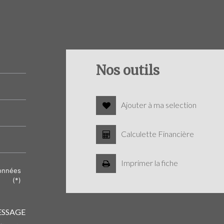
Nos outils
Ajouter à ma selection
Calculette Financière
Imprimer la fiche
données
(*)
ESSAGE