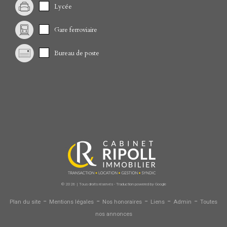
Lycée
Gare ferroviaire
Bureau de poste
© 2026 | Tous droits réservés - Traduction powered by Google
-
-
-
-
-
Plan du site
Mentions légales
Nos honoraires
Liens
Admin
Toutes
nos annonces