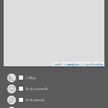
Leaflet
|
©
Maps
|
© OpenStreetMap
Jawg
Collège
École maternelle
École primaire