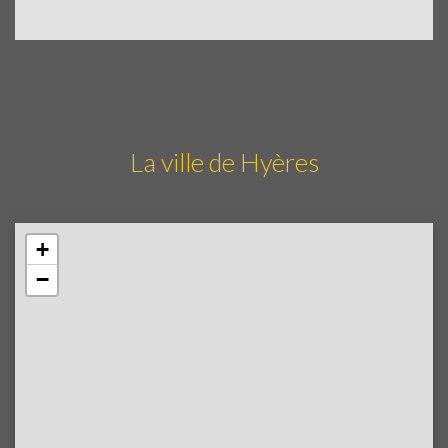
La ville de Hyères
+
−