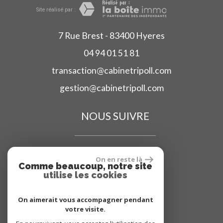
Site réalisé par :
7 Rue Brest - 83400 Hyeres
04 94 01 51 81
transaction@cabinetripoll.com
gestion@cabinetripoll.com
NOUS SUIVRE
On en reste là
Comme beaucoup, notre site
utilise les cookies
ADHÉRENT
On aimerait vous accompagner pendant
votre visite.