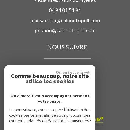
7 Rue Brest - 83400 Hyeres
04 94 01 51 81
transaction@cabinetripoll.com
gestion@cabinetripoll.com
NOUS SUIVRE
On en reste là
Comme beaucoup, notre site
utilise les cookies
ADHÉRENT
On aimerait vous accompagner pendant
votre visite.
En poursuivant, vous acceptez l'utilisation des
cookies par ce site, afin de vous proposer des
contenus adaptés et réaliser des statistiques !