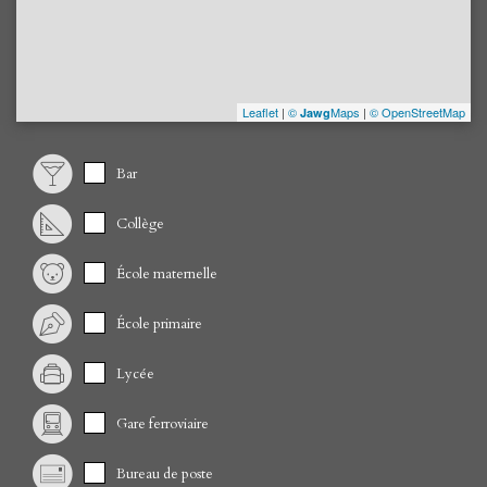
Leaflet
|
©
Maps
|
© OpenStreetMap
Jawg
Bar
Collège
École maternelle
École primaire
Lycée
Gare ferroviaire
Bureau de poste