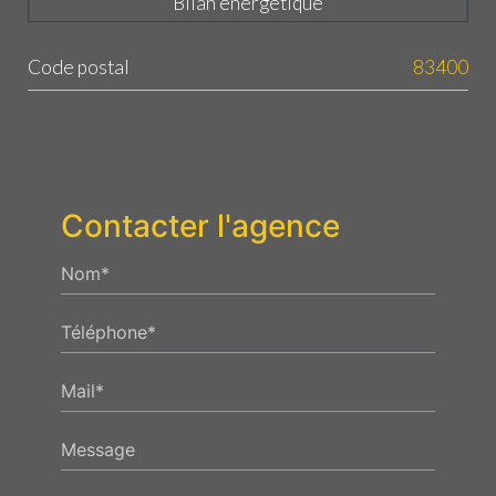
Bilan énergétique
Code postal
83400
Label
Value
Contacter l'agence
Nom*
Téléphone*
Mail*
Message