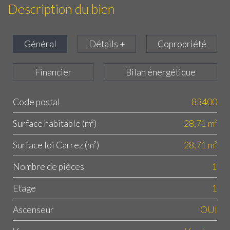
Description du bien
Général
Détails +
Copropriété
Financier
Bilan énergétique
Code postal
83400
Label
Value
Surface habitable (m²)
28,71 m²
Surface loi Carrez (m²)
28,71 m²
Nombre de pièces
1
Etage
1
Ascenseur
OUI