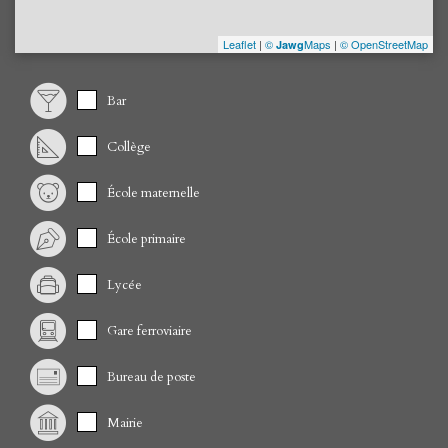
Leaflet
|
©
Maps
|
© OpenStreetMap
Jawg
Bar
Collège
École maternelle
École primaire
Lycée
Gare ferroviaire
Bureau de poste
Mairie