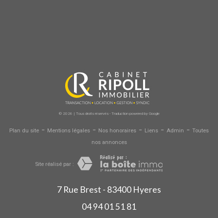
© 2026 | Tous droits réservés - Traduction powered by Google
-
-
-
-
-
Plan du site
Mentions légales
Nos honoraires
Liens
Admin
Toutes
nos annonces
Site réalisé par :
7 Rue Brest - 83400 Hyeres
04 94 01 51 81